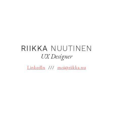
RIIKKA
NUUTINEN
UX Designer
LinkedIn
///
moi@riikka.nu